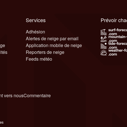
Services
Prévoir ch
Adhésion
Alertes de neige par email
ige
Application mobile de neige
ités
Reporters de neige
Feeds météo
t vers nous
Commentaire
ies