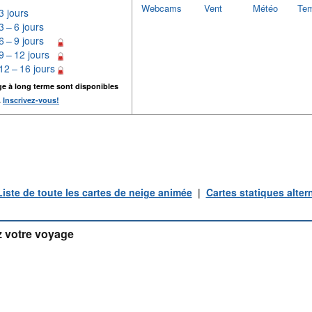
Webcams
Vent
Météo
Tem
3 jours
3 – 6 jours
6 – 9 jours
9 – 12 jours
12 – 16 jours
ge à long terme sont disponibles
.
Inscrivez-vous!
Liste de toute les cartes de neige animée
|
Cartes statiques alter
 votre voyage