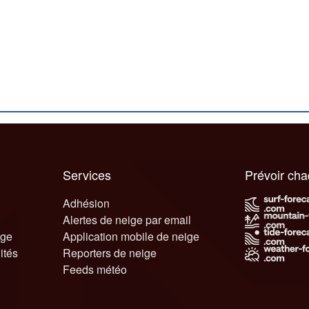
Services
Prévoir ch
Adhésion
Alertes de neige par email
ige
Application mobile de neige
ités
Reporters de neige
Feeds météo