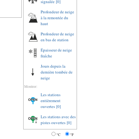
signalée
[0]
Profondeur de neige
à la remontée du
haut
Profondeur de neige
en bas de station
Épaisseur de neige
fraîche
Jours depuis la
dernière tombée de
neige
Montrer:
Les stations
entièrement
ouvertes
[0]
Les stations avec des
pistes ouvertes
[0]
°C
°F