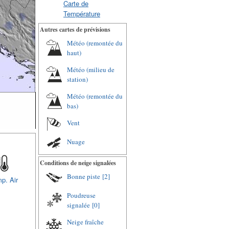
Carte de
Température
Autres cartes de prévisions
Météo (remontée du
haut)
Météo (milieu de
station)
Météo (remontée du
bas)
Vent
Nuage
Conditions de neige signalées
Bonne piste
[2]
p. Air
Poudreuse
signalée
[0]
Neige fraîche