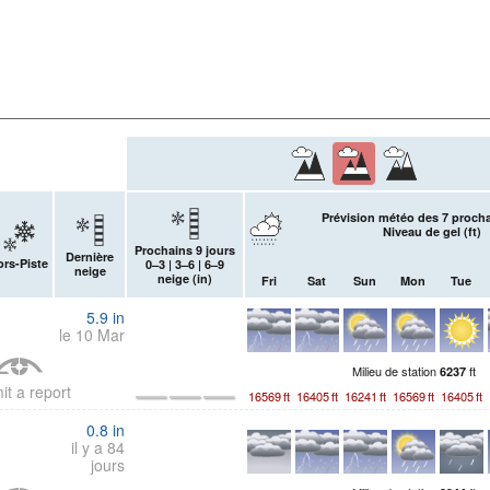
Prévision météo des 7 procha
Niveau de gel (
ft
)
Prochains 9 jours
Dernière
rs-Piste
0–3 | 3–6 | 6–9
neige
neige (
in
)
Fri
Sat
Sun
Mon
Tue
5.9
in
le 10 Mar
Milieu de station
ft
6237
it a report
16569
ft
16405
ft
16241
ft
16569
ft
16405
ft
0.8
in
il y a 84
jours