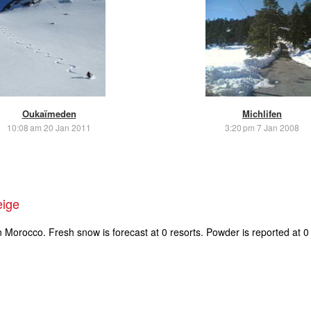
Oukaïmeden
Michlifen
10:08 am 20 Jan 2011
3:20 pm 7 Jan 2008
eige
n Morocco. Fresh snow is forecast at 0 resorts. Powder is reported at 0