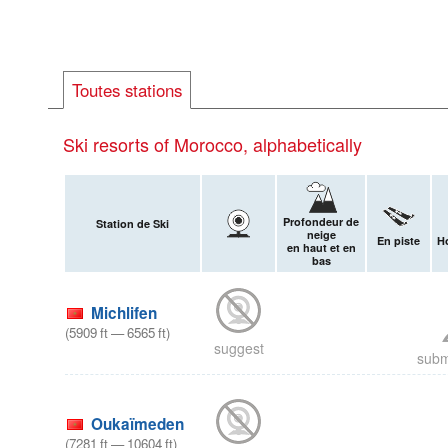
Toutes stations
Ski resorts of Morocco, alphabetically
Profondeur de
Station de Ski
neige
En piste
Ho
en haut et en
bas
Michlifen
(
5909
ft
—
6565
ft
)
suggest
subm
Oukaïmeden
(
7281
ft
—
10604
ft
)