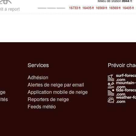
Milieu de station
ft
8944
16733
ft
16405
ft
16569
ft
16569
ft
16405
ft
it a report
Services
Prévoir ch
Adhésion
Alertes de neige par email
ige
Application mobile de neige
ités
Reporters de neige
Feeds météo