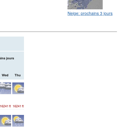
Neige: prochains 3 jours
ins jours
Wed
Thu
16241
ft
16241
ft