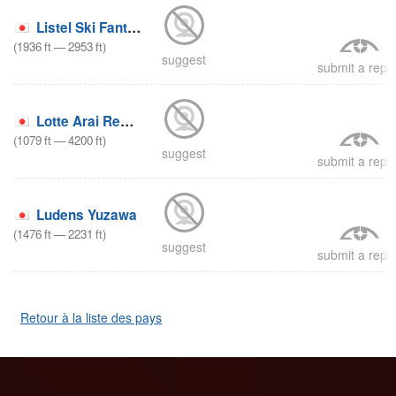
Listel Ski Fantasia
(
1936
ft
—
2953
ft
)
suggest
submit a repo
Lotte Arai Resort
(
1079
ft
—
4200
ft
)
suggest
submit a repo
Ludens Yuzawa
(
1476
ft
—
2231
ft
)
suggest
submit a repo
Retour à la liste des pays