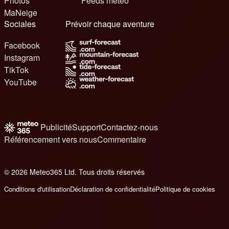
Photos
Feeds météo
MaNeige
Sociales
Prévoir chaque aventure
Facebook
Instagram
TikTok
YouTube
Publicité
Support
Contactez-nous
Référencement vers nous
Commentaire
© 2026 Meteo365 Ltd. Tous droits réservés
6
Conditions d'utilisation
Déclaration de confidentialité
Politique de cookies