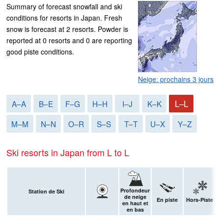
Summary of forecast snowfall and ski
conditions for resorts in Japan. Fresh
snow is forecast at 2 resorts. Powder is
reported at 0 resorts and 0 are reporting
good piste conditions.
Neige: prochains 3 jours
L–L
A–A
B–E
F–G
H–H
I–J
K–K
M–M
N–N
O–R
S–S
T–T
U–X
Y–Z
Ski resorts in Japan from L to L
Profondeur
Station de Ski
de neige
En piste
Hors-Piste
en haut et
en bas