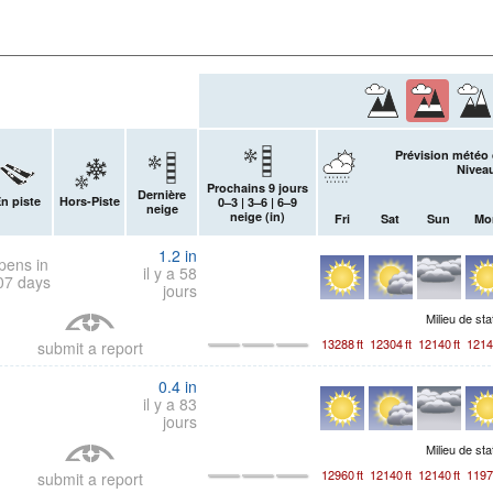
Prévision météo 
Niveau
Prochains 9 jours
Dernière
n piste
Hors-Piste
0–3 | 3–6 | 6–9
neige
neige (
in
)
Fri
Sat
Sun
Mo
1.2
in
pens in
il y a 58
07 days
jours
Milieu de sta
13288
ft
12304
ft
12140
ft
1214
submit a report
0.4
in
il y a 83
jours
Milieu de sta
12960
ft
12140
ft
12140
ft
1197
submit a report