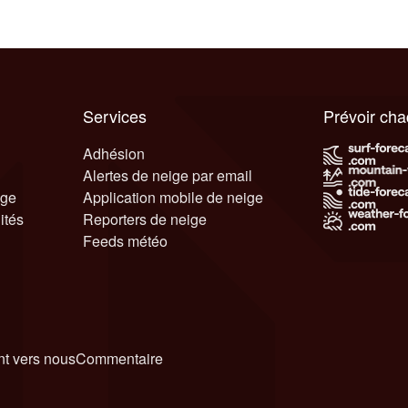
Services
Prévoir ch
Adhésion
Alertes de neige par email
ige
Application mobile de neige
ités
Reporters de neige
Feeds météo
t vers nous
Commentaire