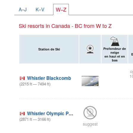
A–J
K–V
W–Z
Ski resorts in Canada - BC from W to Z
Profondeur de
Station de Ski
neige
E
en haut et en
bas
o
1
Whistler Blackcomb
(
2215
ft
—
7494
ft
)
Whistler Olympic Park
(
2871
ft
—
3166
ft
)
suggest