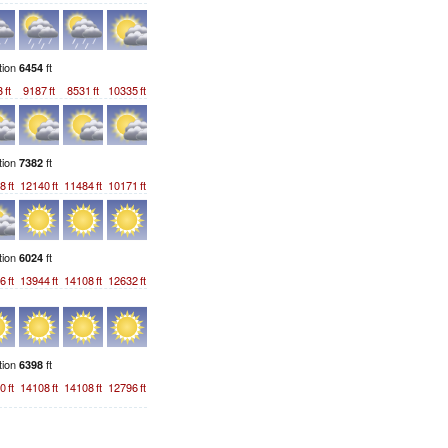
tion
ft
6454
3
ft
9187
ft
8531
ft
10335
ft
tion
ft
7382
8
ft
12140
ft
11484
ft
10171
ft
tion
ft
6024
6
ft
13944
ft
14108
ft
12632
ft
tion
ft
6398
0
ft
14108
ft
14108
ft
12796
ft