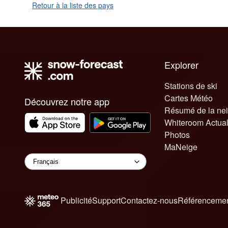
Retour à la liste des pays
Explorer
Stations de ski
Cartes Météo
Découvrez notre app
Résumé de la ne
Whiteroom Actual
Photos
MaNeige
Publicité
Support
Contactez-nous
Référencemen