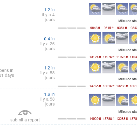
1.2
in
il y a 4
jours
Milieu de sta
9843
ft
9515
ft
9351
ft
984
0.4
in
il y a 26
jours
Milieu de sta
13124
ft
11976
ft
11976
ft
1164
1.2
in
pens in
il y a 58
21 days
jours
Milieu de sta
14765
ft
13616
ft
13288
ft
1361
1.6
in
il y a 58
jours
Milieu de sta
14929
ft
13780
ft
13288
ft
1378
submit a report