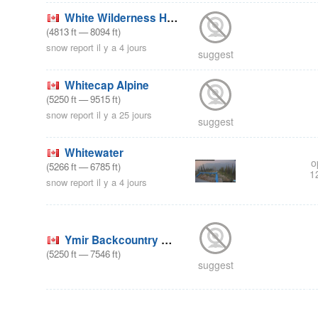
White Wilderness Heliskiing
(
4813
ft
—
8094
ft
)
snow report il y a 4 jours
suggest
Whitecap Alpine
(
5250
ft
—
9515
ft
)
snow report il y a 25 jours
suggest
Whitewater
o
(
5266
ft
—
6785
ft
)
1
snow report il y a 4 jours
Ymir Backcountry Ski Lodge
(
5250
ft
—
7546
ft
)
suggest