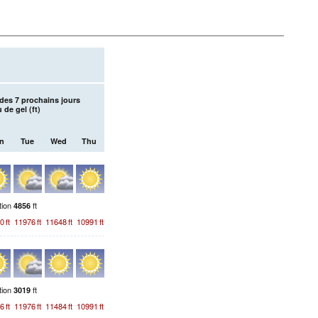
des 7 prochains jours
 de gel (
ft
)
n
Tue
Wed
Thu
tion
ft
4856
0
ft
11976
ft
11648
ft
10991
ft
tion
ft
3019
6
ft
11976
ft
11484
ft
10991
ft