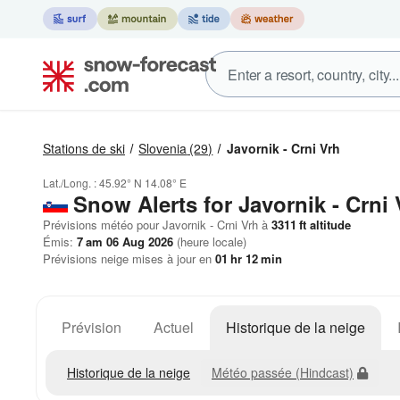
Stations de ski
Slovenia
(29)
Javornik - Crni Vrh
Lat./Long. :
45.92° N
14.08° E
Snow Alerts for Javornik - Crni 
Prévisions météo pour Javornik - Crni Vrh à
3311
ft
altitude
Émis:
7 am 06 Aug 2026
(heure locale)
Prévisions neige mises à jour en
01
hr
12
min
Prévision
Actuel
Historique de la neige
Historique de la neige
Météo passée (Hindcast)