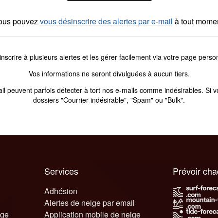
ous pouvez
vous désinscrire des alertes par e-mail
à tout momen
scrire à plusieurs alertes et les gérer facilement via votre page per
Vos informations ne seront divulguées à aucun tiers.
peuvent parfois détecter à tort nos e-mails comme indésirables. Si vou
dossiers "Courrier indésirable", "Spam" ou "Bulk".
Services
Prévoir ch
Adhésion
Alertes de neige par email
ige
Application mobile de neige