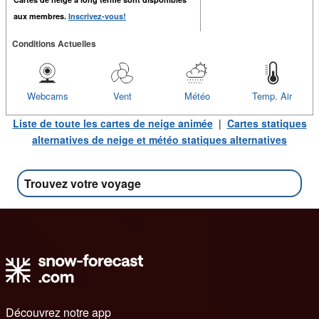
aux membres.
Inscrivez-vous!
Conditions Actuelles
Webcams
Vent
Météo
Temp. Air
Liste de toute les cartes de neige animée
|
Cartes statiques
alternatives de neige et météo statiques alternatives
Trouvez votre voyage
Découvrez notre app