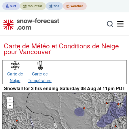
Carte de Météo et Conditions de Neige
pour Vancouver
Carte de
Carte de
Neige
Température
Snowfall for 3 hrs ending Saturday 08 Aug at 11pm PDT
+
-