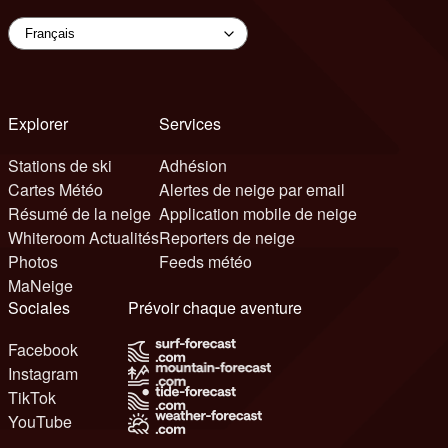
Explorer
Services
Stations de ski
Adhésion
Cartes Météo
Alertes de neige par email
Résumé de la neige
Application mobile de neige
Whiteroom Actualités
Reporters de neige
Photos
Feeds météo
MaNeige
Sociales
Prévoir chaque aventure
Facebook
Instagram
TikTok
YouTube