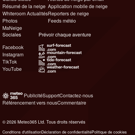
Résumé de la neige
Application mobile de neige
Whiteroom Actualités
Reporters de neige
Photos
Feeds météo
MaNeige
Sociales
Prévoir chaque aventure
Facebook
Instagram
TikTok
YouTube
Publicité
Support
Contactez-nous
Référencement vers nous
Commentaire
© 2026 Meteo365 Ltd. Tous droits réservés
6
Conditions d'utilisation
Déclaration de confidentialité
Politique de cookies