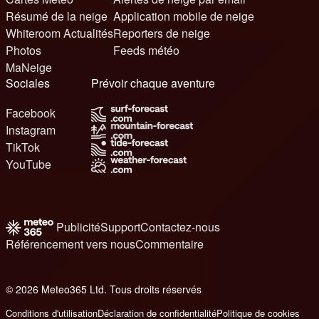
Résumé de la neige
Application mobile de neige
Whiteroom Actualités
Reporters de neige
Photos
Feeds météo
MaNeige
Sociales
Prévoir chaque aventure
Facebook
Instagram
TikTok
YouTube
Publicité
Support
Contactez-nous
Référencement vers nous
Commentaire
© 2026 Meteo365 Ltd. Tous droits réservés
6
Conditions d'utilisation
Déclaration de confidentialité
Politique de cookies