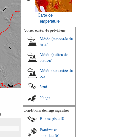
Carte de
Température
Autres cartes de prévisions
Météo (remontée du
haut)
Météo (milieu de
station)
Météo (remontée du
bas)
Vent
Nuage
Conditions de neige signalées
m
Bonne piste
[0]
Poudreuse
signalée
[0]