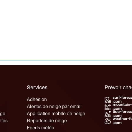
Services
Prévoir ch
Adhésion
Alertes de neige par email
ige
Application mobile de neige
ités
Reporters de neige
Feeds météo