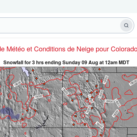
 de Météo et Conditions de Neige
pour Colorad
Snowfall for 3 hrs ending Sunday 09 Aug at 12am MDT