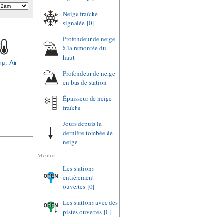
Neige fraîche
signalée
[0]
Profondeur de neige
à la remontée du
haut
p. Air
Profondeur de neige
en bas de station
Épaisseur de neige
fraîche
Jours depuis la
dernière tombée de
neige
Montrer:
Les stations
entièrement
ouvertes
[0]
Les stations avec des
pistes ouvertes
[0]