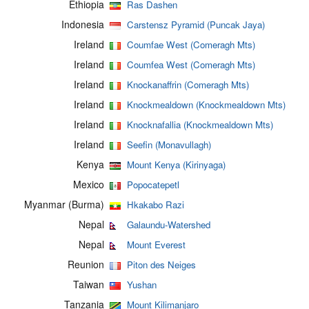
Ethiopia
Ras Dashen
Indonesia
Carstensz Pyramid (Puncak Jaya)
Ireland
Coumfae West (Comeragh Mts)
Ireland
Coumfea West (Comeragh Mts)
Ireland
Knockanaffrin (Comeragh Mts)
Ireland
Knockmealdown (Knockmealdown Mts)
Ireland
Knocknafallia (Knockmealdown Mts)
Ireland
Seefin (Monavullagh)
Kenya
Mount Kenya (Kirinyaga)
Mexico
Popocatepetl
Myanmar (Burma)
Hkakabo Razi
Nepal
Galaundu-Watershed
Nepal
Mount Everest
Reunion
Piton des Neiges
Taiwan
Yushan
Tanzania
Mount Kilimanjaro