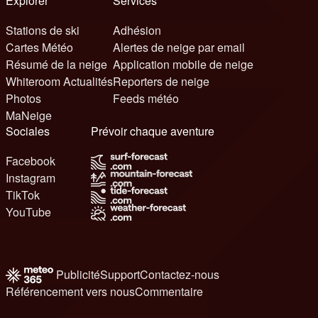
Explorer
Services
Stations de ski
Adhésion
Cartes Météo
Alertes de neige par email
Résumé de la neige
Application mobile de neige
Whiteroom Actualités
Reporters de neige
Photos
Feeds météo
MaNeige
Sociales
Prévoir chaque aventure
Facebook
Instagram
TikTok
YouTube
Publicité
Support
Contactez-nous
Référencement vers nous
Commentaire