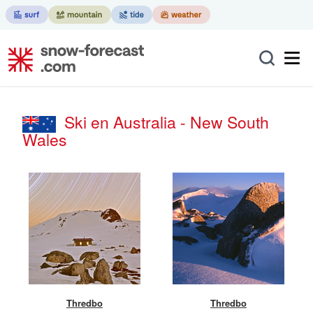
Ski en Australia - New South
Wales
Thredbo
Thredbo