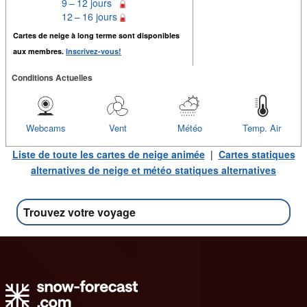
9 – 12 jours
12 – 16 jours
Cartes de neige à long terme sont disponibles
aux membres.
Inscrivez-vous!
Conditions Actuelles
Webcams
Vent
Météo
Temp. Air
Liste de toute les cartes de neige animée
|
Cartes statiques
alternatives de neige et météo statiques alternatives
Trouvez votre voyage