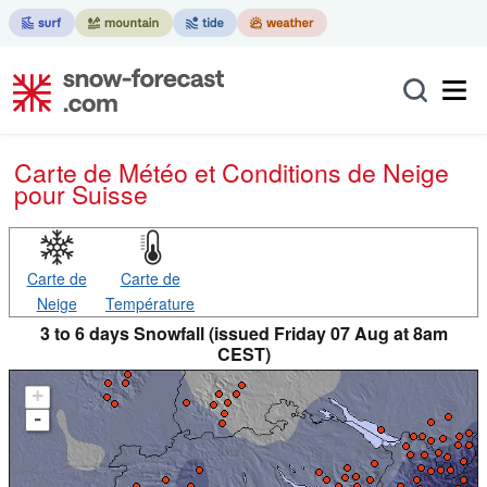
Carte de Météo et Conditions de Neige
pour Suisse
Carte de
Carte de
Neige
Température
3 to 6 days Snowfall (issued Friday 07 Aug at 8am
CEST)
+
-