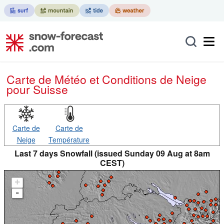
Carte de Météo et Conditions de Neige
pour Suisse
Carte de
Carte de
Neige
Température
Last 7 days Snowfall (issued Sunday 09 Aug at 8am
CEST)
+
-