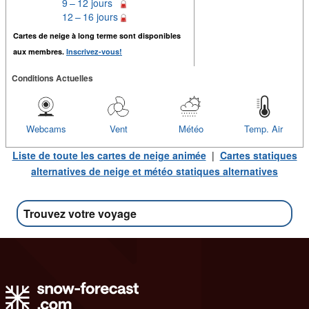
9 – 12 jours
12 – 16 jours
Cartes de neige à long terme sont disponibles
aux membres.
Inscrivez-vous!
Conditions Actuelles
Webcams
Vent
Météo
Temp. Air
Liste de toute les cartes de neige animée
|
Cartes statiques
alternatives de neige et météo statiques alternatives
Trouvez votre voyage