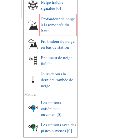
Neige fraîche
signalée
[0]
Profondeur de neige
à la remontée du
haut
Profondeur de neige
en bas de station
Épaisseur de neige
fraîche
Jours depuis la
dernière tombée de
neige
Montrer:
Les stations
entièrement
ouvertes
[0]
Les stations avec des
pistes ouvertes
[0]