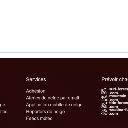
Services
Prévoir ch
Adhésion
Alertes de neige par email
ige
Application mobile de neige
ités
Reporters de neige
Feeds météo