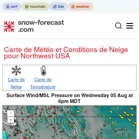
Carte de Météo et Conditions de Neige
pour Northwest USA
Carte de
Carte de
Neige
Température
Surface Wind/MSL Pressure on Wednesday 05 Aug at
6pm MDT
+
-