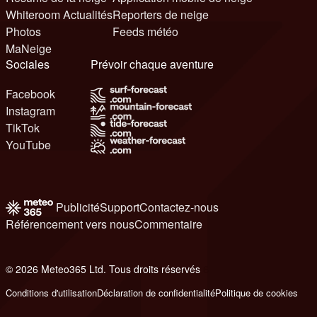
Whiteroom Actualités
Reporters de neige
Photos
Feeds météo
MaNeige
Sociales
Prévoir chaque aventure
Facebook
Instagram
TikTok
YouTube
Publicité
Support
Contactez-nous
Référencement vers nous
Commentaire
© 2026 Meteo365 Ltd. Tous droits réservés
6
Conditions d'utilisation
Déclaration de confidentialité
Politique de cookies