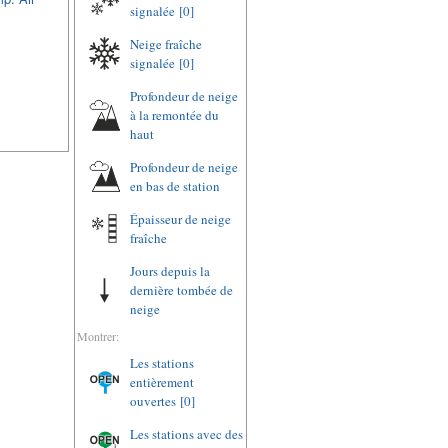
signalée
[0]
Neige fraîche
signalée
[0]
Profondeur de neige
à la remontée du
haut
Profondeur de neige
en bas de station
Épaisseur de neige
fraîche
Jours depuis la
dernière tombée de
neige
Montrer:
Les stations
entièrement
ouvertes
[0]
Les stations avec des