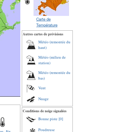
Carte de
Température
Autres cartes de prévisions
Météo (remontée du
haut)
Météo (milieu de
station)
Météo (remontée du
bas)
Vent
Nuage
Conditions de neige signalées
Bonne piste
[0]
Poudreuse
p. Air