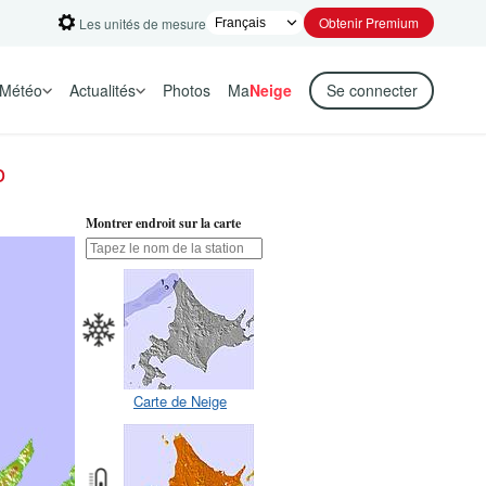
Obtenir Premium
Les unités de mesure
Météo
Actualités
Photos
Ma
Neige
Se connecter
o
Montrer endroit sur la carte
Carte de Neige