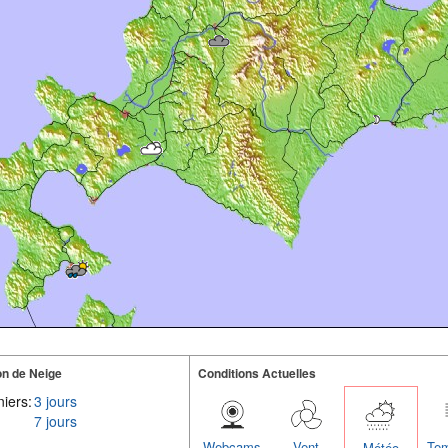
n de Neige
Conditions Actuelles
iers:
3 jours
7 jours
Webcams
Vent
Tem
Météo