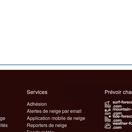
Services
Prévoir ch
Adhésion
Alertes de neige par email
ige
Application mobile de neige
ités
Reporters de neige