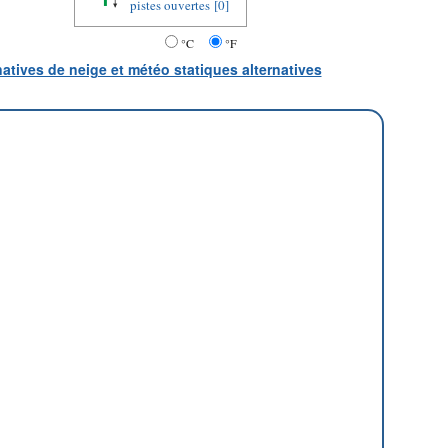
pistes ouvertes
[0]
°C
°F
natives de neige et météo statiques alternatives