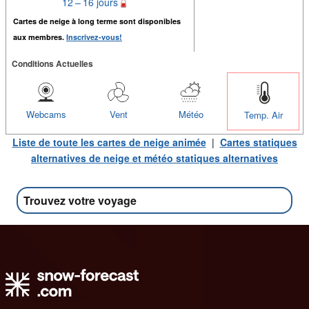
12 – 16 jours
Cartes de neige à long terme sont disponibles
aux membres.
Inscrivez-vous!
Conditions Actuelles
Webcams
Vent
Météo
Temp. Air
Liste de toute les cartes de neige animée
|
Cartes statiques
alternatives de neige et météo statiques alternatives
Trouvez votre voyage